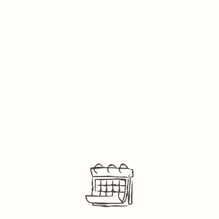
Hvad er en WISC/WAIS test?
G