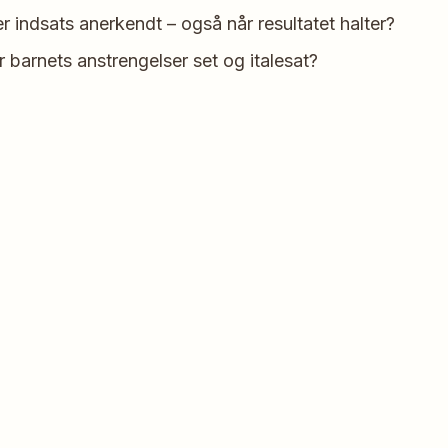
er indsats anerkendt – også når resultatet halter?
r barnets anstrengelser set og italesat?
Læs
artikel
a