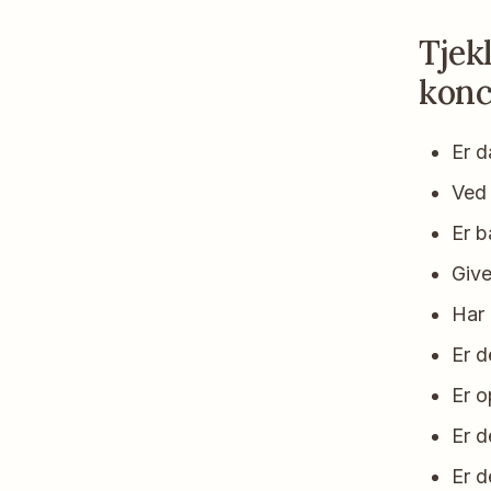
Tjekl
konc
Er d
Ved 
Er b
Give
Har 
Er d
Er o
Er d
Er d