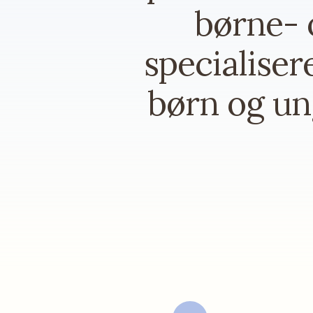
børne- 
specialiser
børn og u