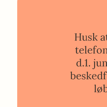
Husk a
telefo
d.1. ju
beskedf
lø