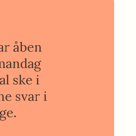
ar åben
 mandag
al ske i
e svar i
ge.