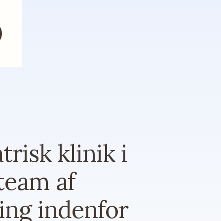
risk klinik i
 team af
ing indenfor