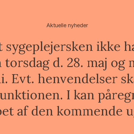
Aktuelle nyheder
t sygeplejersken ikke h
n torsdag d. 28. maj og
ni. Evt. henvendelser sk
unktionen. I kan påregn
bet af den kommende u