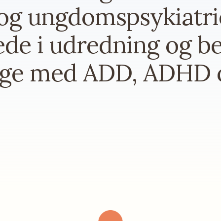
og ungdomspsykiatrie
ede i udredning og b
nge med ADD, ADHD o