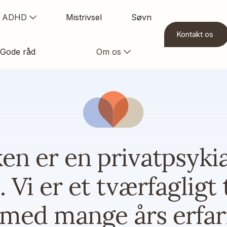
ADHD
Mistrivsel
Søvn
Kontakt os
Gode råd
Om os
n er en privatpsykiat
 Vi er et tværfagligt
r med mange års erfar