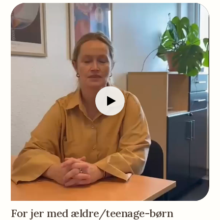
For jer med ældre/teenage-børn