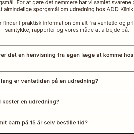
gsmål. For at gøre det nemmere har vi samlet svarene 
t almindelige spørgsmål om udredning hos ADD Klinik
 finder I praktisk information om alt fra ventetid og pris
samtykke, rapporter og vores måde at arbejde på.
er det en henvisning fra egen læge at komme hos
Hos ADD Klinikken kan I henvende jer direkte uden
sning. I betaler selv for udredningen, og derfor undgår I
 lang er ventetiden på en udredning?
id i det offentlige system.
r kort ventetid sammenlignet med det offentlige. Typisk
 tilbyde en tid indenfor få uger.
 koster en udredning?
n afhænger af, hvilken type udredning jeres barn har
for. Kontakt os gerne for et konkret tilbud.
it barn på 15 år selv bestille tid?
 priser her →