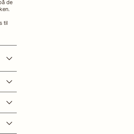
på de
ken.
 til