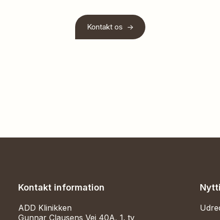
Kontakt os ->
Kontakt information
Nytt
ADD Klinikken
Udre
Gunnar Clausens Vej 40A, 1. tv