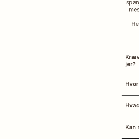
spør
mes
Her
Kræv
jer?
Nej. 
henvi
Hvor
ventet
Vi ha
kan vi
Hvad
Prise
brug 
Kan m
Se